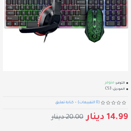
متوفر
التوفر:
C53
الموديل:
(0 التقييمات)
-
كتابة تعليق
14.99 دينار
20.00 دينار