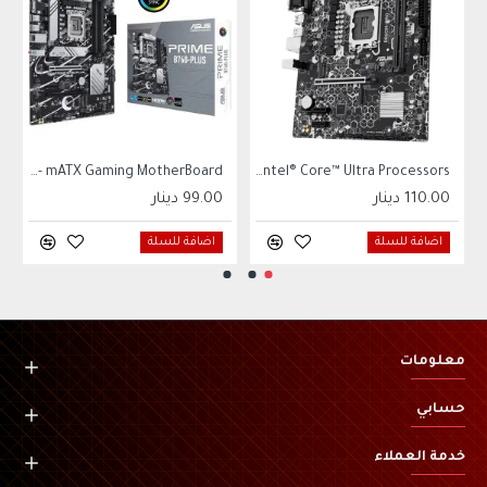
ASUS PRIME B760M-R D4, Intel 14th 13th 12th Series, LGA 1700/DDR4/PCIe 4.0/2xM.2 - mATX Gaming MotherBoard
ASUS B860M-BRO DDR5 Support Intel® Core™ Ultra Processors
110.00 دينار
99.00 دينار
اضافة للسلة
اضافة للسلة
معلومات
حسابي
خدمة العملاء