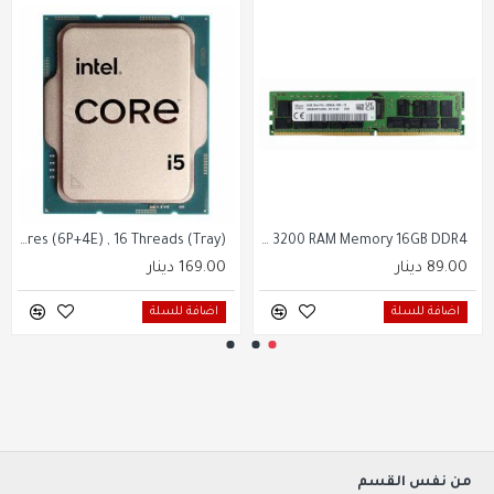
Hynix Ecc 3200 Ddr4 16gb 2rx8 Pc4 3200aa Hynix 16gb Ddr4 3200 RAM Memory 16GB DDR4‏
Intel Core i5-14400F Up To 4.7GHz, 14TH Gen CPU Processor LGA1700, 10 Cores (6P+4E) , 16 Threads (Tray)
89.00 دينار
169.00 دينار
اضافة للسلة
اضافة للسلة
من نفس القسم