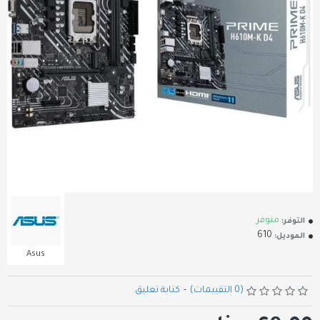
متوفر
التوفر:
610
الموديل:
Asus
(0 التقييمات)
-
كتابة تعليق