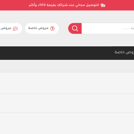
التوصيل مجاني عند شرائك بقيمة 100د وأكثر
عروض خاصة
عروض ال
وض خاصة