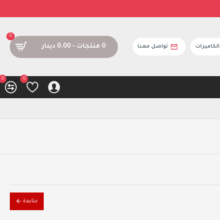
0
0 منتجات - 0.00 دينار
كاميرات
تواصل معنا
0
0
متابعة