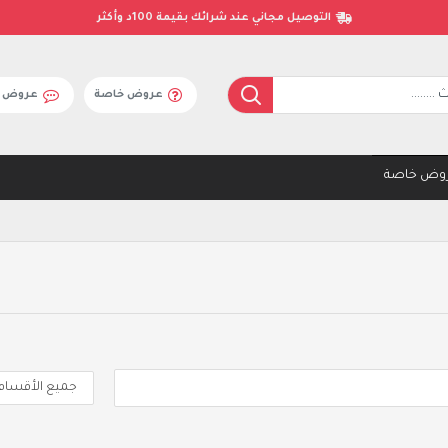
التوصيل مجاني عند شرائك بقيمة 100د وأكثر
عروض خاصة
عروض ال
وض خاصة