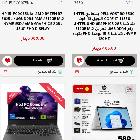
HP 15-FC0075NIA
HP
3530
DELL
DELL VOSTRO 3530 بمعالج INTEL
HP 15-FC0075NIA: AMD RYZEN R7-
CORE I7-1355U الجيل 13، كرت
5825U / 8GB DDR4 RAM / 512GB M.2
شاشة INTEL UHD GRAPHICS 2GB،
NVME SSD / AMD GRAPHICS 2GB /
رام 8GB DDR4، تخزين 512GB M.2
15.6" FHD DISPLAY.
NVME، شاشة 15.6 بوصة FHD بتردد
389.00 دينار
120HZ
485.00 دينار
اضافة للسلة
اضافة للسلة
شراء سريع
شراء سريع
نفذت الكمية
جديد