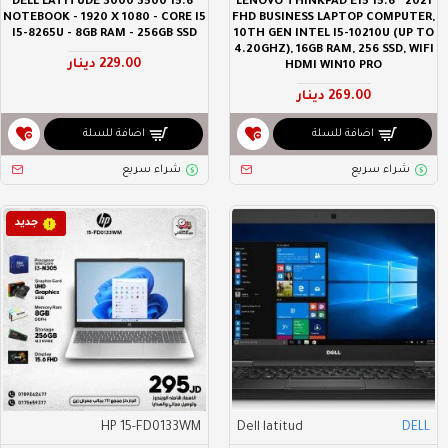
DELL LATITUDE 3000 3500 15.6"
2021 LENOVO THINKPAD E15 15.6”
NOTEBOOK - 1920 X 1080 - CORE I5
FHD BUSINESS LAPTOP COMPUTER,
I5-8265U - 8GB RAM - 256GB SSD
10TH GEN INTEL I5-10210U (UP TO
4.20GHZ), 16GB RAM, 256 SSD, WIFI
229.00 دينار
HDMI WIN10 PRO
269.00 دينار
اضافة للسلة
اضافة للسلة
شراء سريع
شراء سريع
جديد
HP 15-FD0133WM
Dell latitud
DELL