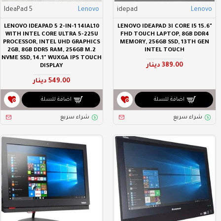
IdeaPad 5
Lenovo
idepad
Lenovo
LENOVO IDEAPAD 5 2-IN-1 14IAL10
LENOVO IDEAPAD 3I CORE I5 15.6"
WITH INTEL CORE ULTRA 5-225U
FHD TOUCH LAPTOP, 8GB DDR4
PROCESSOR, INTEL UHD GRAPHICS
MEMORY, 256GB SSD, 13TH GEN
2GB, 8GB DDR5 RAM, 256GB M.2
INTEL TOUCH
NVME SSD, 14.1" WUXGA IPS TOUCH
389.00 دينار
DISPLAY
549.00 دينار
اضافة للسلة
اضافة للسلة
شراء سريع
شراء سريع