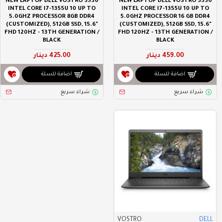
NEW LAPTOP DELL VOSTRO 3530
NEW LAPTOP DELL VOSTRO 3530
INTEL CORE I7-1355U 10 UP TO
INTEL CORE I7-1355U 10 UP TO
5.0GHZ PROCESSOR 8GB DDR4
5.0GHZ PROCESSOR 16 GB DDR4
(CUSTOMIZED), 512GB SSD, 15.6"
(CUSTOMIZED), 512GB SSD, 15.6"
FHD 120HZ - 13TH GENERATION /
FHD 120HZ - 13TH GENERATION /
BLACK
BLACK
459.00 دينار
425.00 دينار
اضافة للسلة
اضافة للسلة
شراء سريع
شراء سريع
VOSTRO
DELL