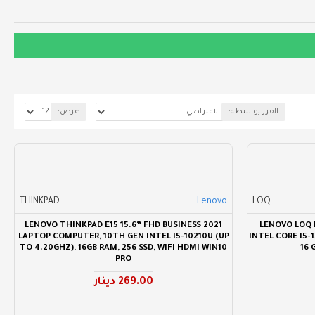
الفرز بواسطة:
عرض:
THINKPAD
Lenovo
LOQ
2021 LENOVO THINKPAD E15 15.6” FHD BUSINESS
LENOVO LOQ 
LAPTOP COMPUTER, 10TH GEN INTEL I5-10210U (UP
INTEL CORE I5-
TO 4.20GHZ), 16GB RAM, 256 SSD, WIFI HDMI WIN10
16 
PRO
269.00 دينار