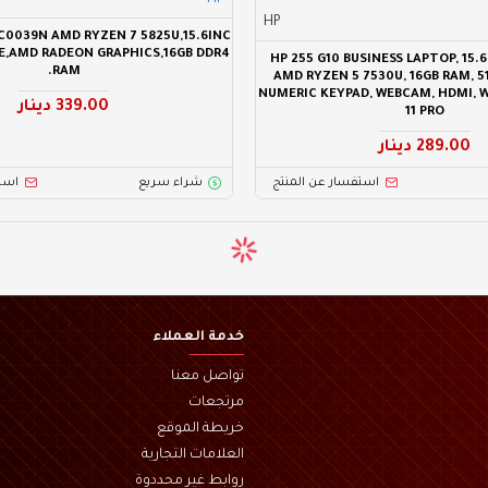
HP
HP
C0039N AMD RYZEN 7 5825U,15.6INC
E,AMD RADEON GRAPHICS,16GB DDR4
HP 255 G10 BUSINESS LAPTOP, 15.6
RAM.
AMD RYZEN 5 7530U, 16GB RAM, 51
NUMERIC KEYPAD, WEBCAM, HDMI, W
339.00 دينار
11 PRO
289.00 دينار
استفسار عن المنتج
شراء سريع
است
خدمة العملاء
تواصل معنا
مرتجعات
خريطة الموقع
العلامات التجارية
روابط غير محددوة