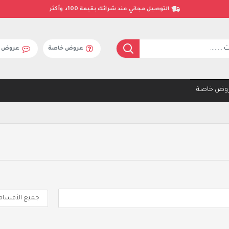
التوصيل مجاني عند شرائك بقيمة 100د وأكثر
عروض خاصة
عروض ال
وض خاصة