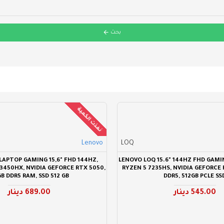
بحث
نفذت الكمية
Lenovo
LOQ
LAPTOP GAMING 15,6" FHD 144HZ,
LENOVO LOQ 15.6" 144HZ FHD GAMI
13450HX, NVIDIA GEFORCE RTX 5050,
RYZEN 5 7235HS, NVIDIA GEFORCE 
GB DDR5 RAM, SSD 512 GB
DDR5, 512GB PCLE SS
545.00 دينار
689.00 دينار