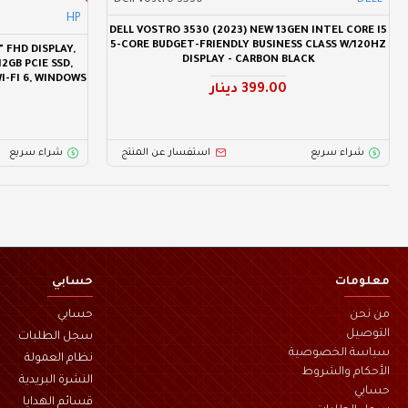
Dell Vostro 3530
DELL
HP
DELL VOSTRO 3530 (2023) NEW 13GEN INTEL CORE I5
5-CORE BUDGET-FRIENDLY BUSINESS CLASS W/120HZ
" FHD DISPLAY,
DISPLAY - CARBON BLACK
2GB PCIE SSD,
I-FI 6, WINDOWS
399.00 دينار
شراء سريع
استفسار عن المنتج
شراء سريع
معلومات
حسابي
من نحن
حسابي
التوصيل
سجل الطلبات
سياسة الخصوصية
نظام العمولة
الأحكام والشروط
النشرة البريدية
حسابي
قسائم الهدايا